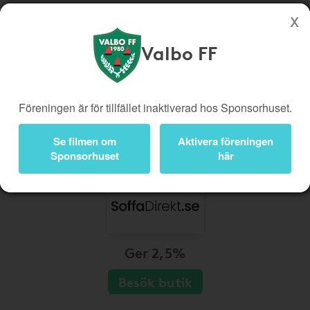
Valbo FF
Köp genom denna sida stöttar Valbo FF
Butiker
Biobiljetter
Föreningen är för tillfället inaktiverad hos Sponsorhuset.
Presentkort
Kampanjer
Bli medlem
Logga in
Se filmen om
Aktivera föreningen
Sponsorhuset
här
Ger 2,5%
Besök butik