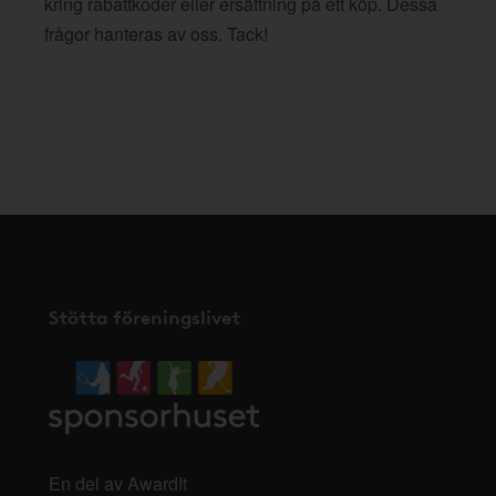
kring rabattkoder eller ersättning på ett köp. Dessa
frågor hanteras av oss. Tack!
Stötta föreningslivet
En del av AwardIt