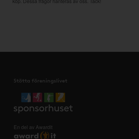
köp. Dessa frågor hanteras av oss. Tack!
Stötta föreningslivet
En del av AwardIt