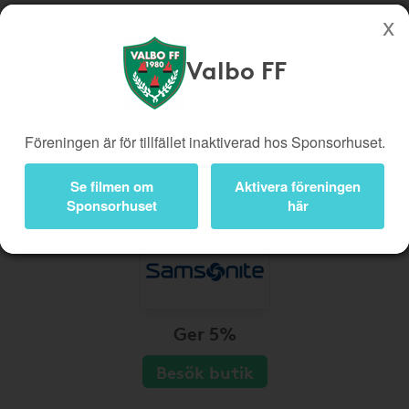
Valbo FF
Köp genom denna sida stöttar Valbo FF
Butiker
Biobiljetter
Föreningen är för tillfället inaktiverad hos Sponsorhuset.
Presentkort
Kampanjer
Bli medlem
Logga in
Se filmen om
Aktivera föreningen
Sponsorhuset
här
Ger 5%
Besök butik