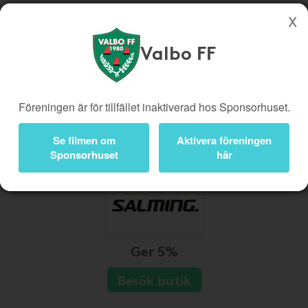
Valbo FF
Köp genom denna sida stöttar Valbo FF
Butiker
Biobiljetter
Föreningen är för tillfället inaktiverad hos Sponsorhuset.
Presentkort
Kampanjer
Bli medlem
Logga in
Se filmen om
Aktivera föreningen
Sponsorhuset
här
Ger 5%
Besök butik