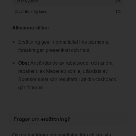
Order Ny kund
2%
Order Befintlig kund
1%
Allmänna villkor
:
Ersättning ges i normalfallet inte på moms,
försäkringar, presentkort och frakt.
Obs:
Användande av rabattkoder och andra
rabatter (t ex Mecenat) som ej utfärdats av
Sponsorhuset kan resultera i att din cashback
går förlorad.
Frågor om ersättning?
Om du har frågor om ersättning från ett köp via