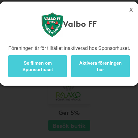
Valbo FF
Köp genom denna sida stöttar Valbo FF
Butiker
Biobiljetter
Föreningen är för tillfället inaktiverad hos Sponsorhuset.
Presentkort
Kampanjer
Bli medlem
Logga in
Se filmen om
Aktivera föreningen
Sponsorhuset
här
Ger 5%
Besök butik