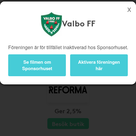
Valbo FF
Köp genom denna sida stöttar Valbo FF
Butiker
Biobiljetter
Föreningen är för tillfället inaktiverad hos Sponsorhuset.
Presentkort
Kampanjer
Bli medlem
Logga in
Se filmen om
Aktivera föreningen
Sponsorhuset
här
Ger 2,5%
Besök butik