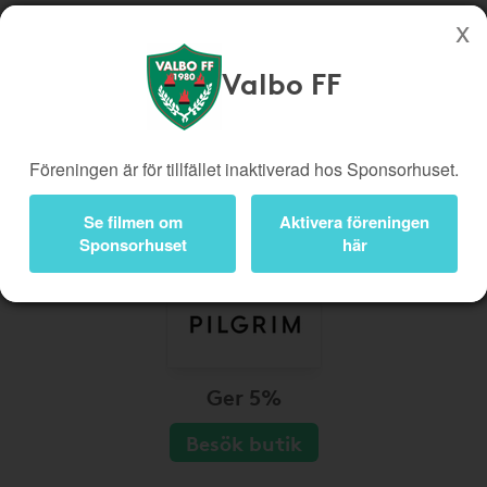
Valbo FF
Köp genom denna sida stöttar Valbo FF
Butiker
Biobiljetter
Föreningen är för tillfället inaktiverad hos Sponsorhuset.
Presentkort
Kampanjer
Bli medlem
Logga in
Se filmen om
Aktivera föreningen
Sponsorhuset
här
Ger 5%
Besök butik