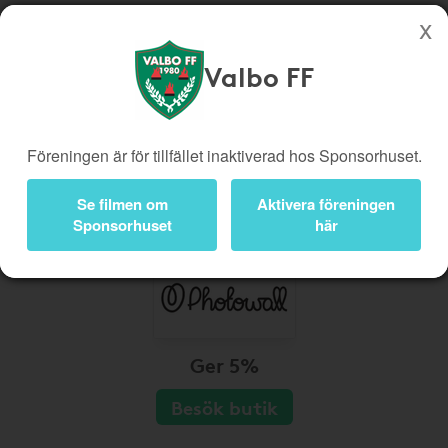
Valbo FF
Köp genom denna sida stöttar Valbo FF
Butiker
Biobiljetter
Föreningen är för tillfället inaktiverad hos Sponsorhuset.
Presentkort
Kampanjer
Bli medlem
Logga in
Se filmen om
Aktivera föreningen
Sponsorhuset
här
Ger 5%
Besök butik