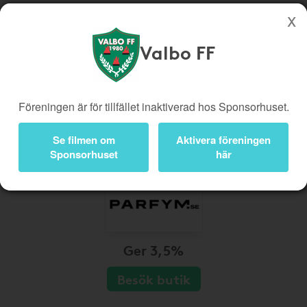
Valbo FF
Köp genom denna sida stöttar Valbo FF
Butiker
Biobiljetter
Föreningen är för tillfället inaktiverad hos Sponsorhuset.
Presentkort
Kampanjer
Bli medlem
Logga in
Se filmen om
Aktivera föreningen
Sponsorhuset
här
Ger 3,5%
Besök butik