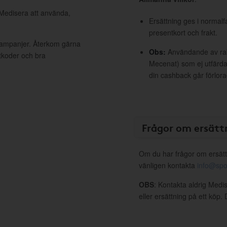
 Medisera att använda,
Ersättning ges i normalf
presentkort och frakt.
 kampanjer. Återkom gärna
Obs:
Användande av raba
ttkoder och bra
Mecenat) som ej utfärdat
din cashback går förlora
Frågor om ersätt
Om du har frågor om ersätt
vänligen kontakta
info@spo
OBS
: Kontakta aldrig Medi
eller ersättning på ett köp