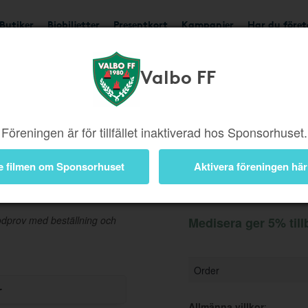
Butiker
Biobiljetter
Presentkort
Kampanjer
Har du före
Valbo FF
Ger 5%
Besök butik
Föreningen är för tillfället inaktiverad hos Sponsorhuset.
e filmen om Sponsorhuset
Aktivera föreningen här
Information
lodprov med beställning och
Medisera ger 5% til
Order
r
Allmänna villkor
: