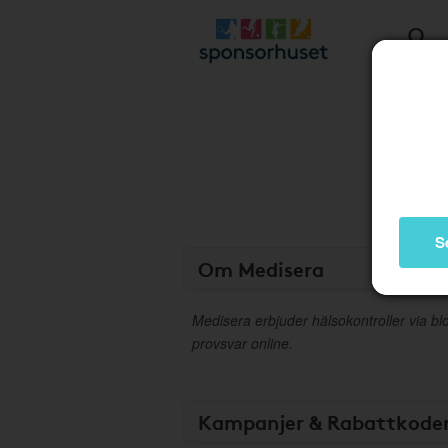
S
Om Medisera
Medisera erbjuder hälsokontroller via b
provsvar online.
Kampanjer & Rabattkode