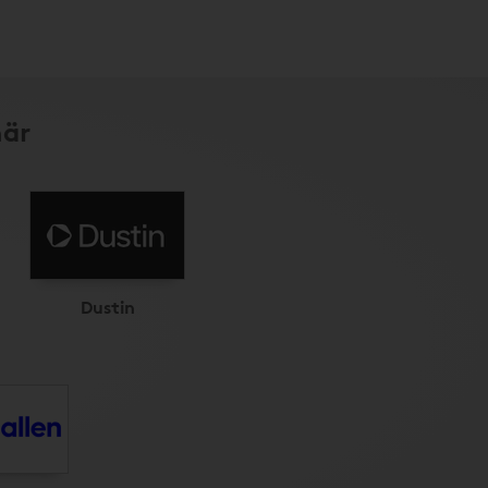
här
Dustin