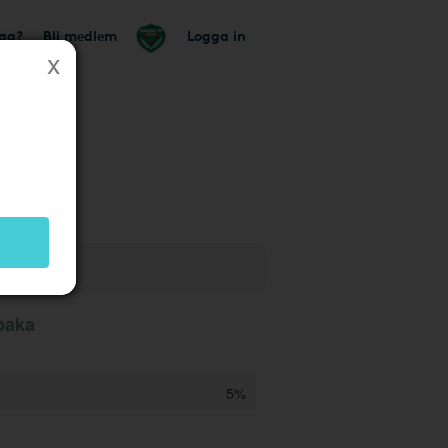
tag?
Bli medlem
Logga in
lbaka
5%