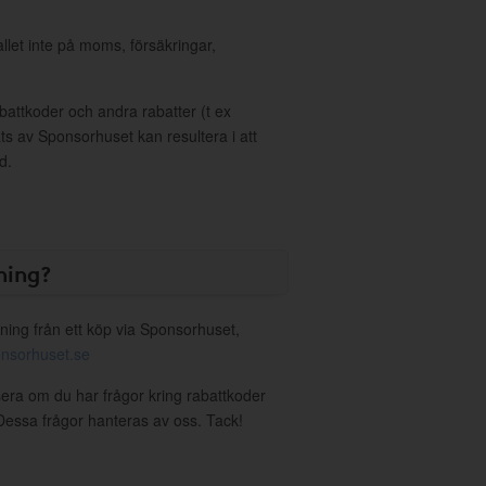
allet inte på moms, försäkringar,
ttkoder och andra rabatter (t ex
s av Sponsorhuset kan resultera i att
d.
ning?
ning från ett köp via Sponsorhuset,
nsorhuset.se
sera om du har frågor kring rabattkoder
. Dessa frågor hanteras av oss. Tack!