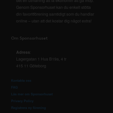
det en utmaning att få ekonomin att gå ihop.
Genom Sponsorhuset kan du enkelt stötta
din favoritförening samtidigt som du handlar
online – utan att det kostar dig något extra!
Om Sponsorhuset
Adress
:
Lagergatan 1 Hus B19a, 4 tr
415 11 Göteborg
Kontakta oss
FAQ
Läs mer om Sponsorhuset
Privacy Policy
Registrera ny förening