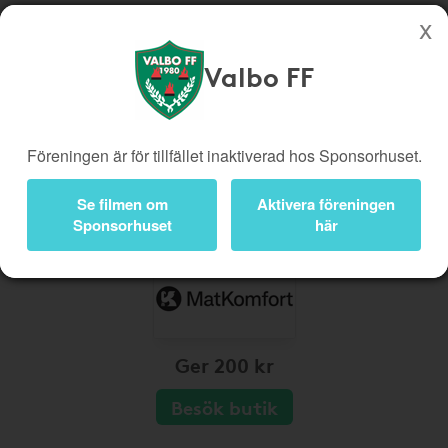
Valbo FF
Köp genom denna sida stöttar Valbo FF
Butiker
Biobiljetter
Föreningen är för tillfället inaktiverad hos Sponsorhuset.
Presentkort
Kampanjer
Bli medlem
Logga in
Se filmen om
Aktivera föreningen
Sponsorhuset
här
Ger 200 kr
Besök butik