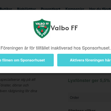
Butiker
Biobiljetter
Presentkort
Kampanjer
Har du före
Valbo FF
Ger 5,5%
Besök buti
Föreningen är för tillfället inaktiverad hos Sponsorhuset.
e filmen om Sponsorhuset
Aktivera föreningen här
Information
pecialiserar sig på att
Lyxfönster ger 5,5% 
 Fönster, dörrar och
även rådgivning för dina
Order
Allmänna villkor
: