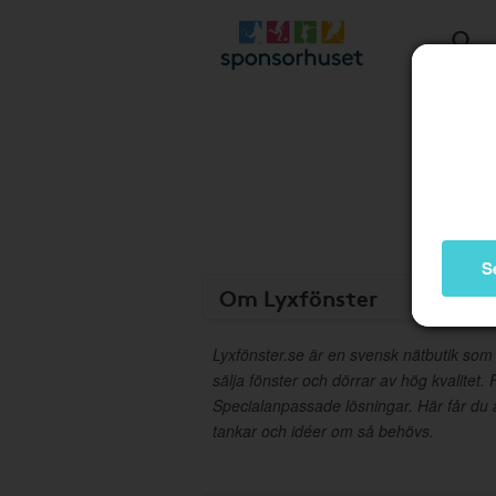
S
Om Lyxfönster
Lyxfönster.se är en svensk nätbutik som s
sälja fönster och dörrar av hög kvalitet.
Specialanpassade lösningar. Här får du 
tankar och idéer om så behövs.