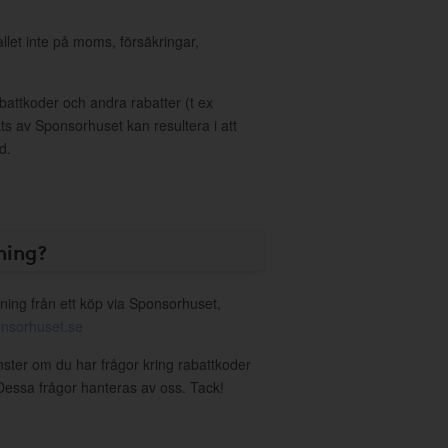
allet inte på moms, försäkringar,
ttkoder och andra rabatter (t ex
s av Sponsorhuset kan resultera i att
d.
ning?
ning från ett köp via Sponsorhuset,
nsorhuset.se
önster om du har frågor kring rabattkoder
. Dessa frågor hanteras av oss. Tack!