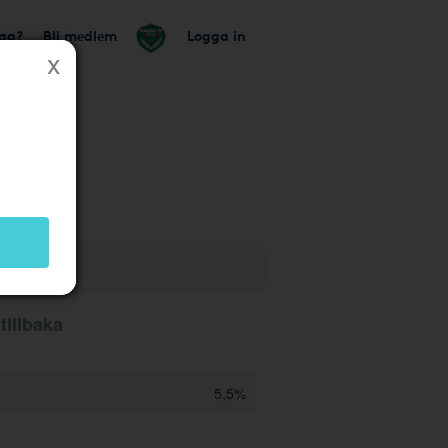
tag?
Bli medlem
Logga in
k
tillbaka
5,5%