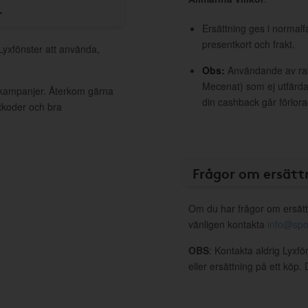
r
Ersättning ges i normalf
presentkort och frakt.
 Lyxfönster att använda,
Obs:
Användande av raba
Mecenat) som ej utfärdat
a kampanjer. Återkom gärna
din cashback går förlora
ttkoder och bra
Frågor om ersätt
Om du har frågor om ersätt
vänligen kontakta
info@spo
OBS
: Kontakta aldrig Lyxf
eller ersättning på ett köp