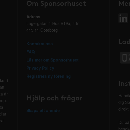
Om Sponsorhuset
Mer
Adress
:
Lagergatan 1 Hus B19a, 4 tr
415 11 Göteborg
Lad
Kontakta oss
FAQ
Läs mer om Sponsorhuset
Privacy Policy
Registrera ny förening
kor i
Ins
att
ta är
Hjälp och frågor
Handla
hop.
dig Sp
ta
direkt
Skapa ett ärende
dlar
ra!
Du på
besöke