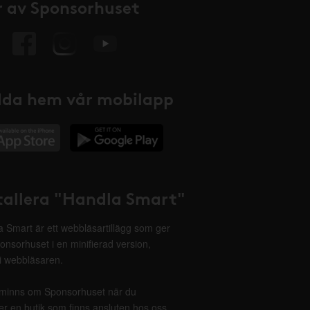
 av Sponsorhuset
da hem vår mobilapp
tallera "Handla Smart"
 Smart är ett webbläsartillägg som ger
onsorhuset i en minifierad version,
 i webbläsaren.
minns om Sponsorhuset när du
r en butik som finns ansluten hos oss.