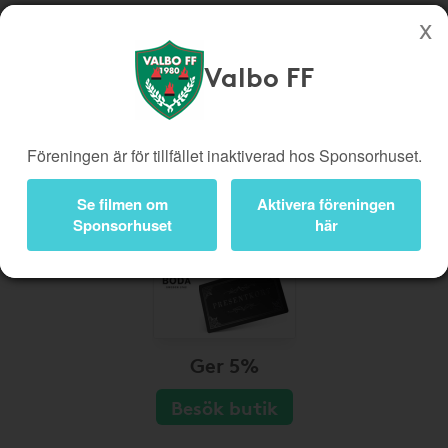
Valbo FF
Köp genom denna sida stöttar Valbo FF
Butiker
Biobiljetter
Föreningen är för tillfället inaktiverad hos Sponsorhuset.
Presentkort
Kampanjer
Bli medlem
Logga in
Se filmen om
Aktivera föreningen
Sponsorhuset
här
Ger 5%
Besök butik