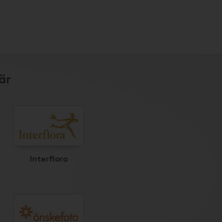
är
Interflora