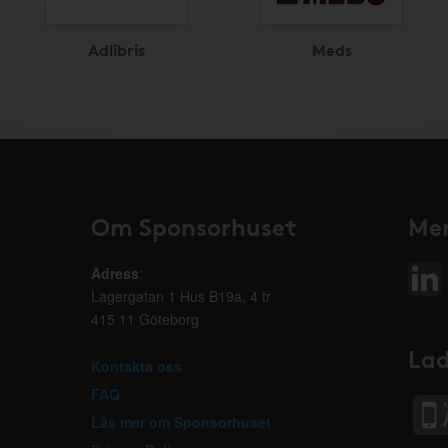
Adlibris
Meds
Om Sponsorhuset
Mer
Adress
:
Lagergatan 1 Hus B19a, 4 tr
415 11 Göteborg
Lad
Kontakta oss
FAQ
Läs mer om Sponsorhuset