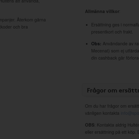
 Hulténs att använda,
Allmänna villkor
:
ampanjer. Återkom gärna
Ersättning ges i normalf
ttkoder och bra
presentkort och frakt.
Obs:
Användande av raba
Mecenat) som ej utfärdat
din cashback går förlora
Frågor om ersätt
Om du har frågor om ersätt
vänligen kontakta
info@spo
OBS
: Kontakta aldrig Hult
eller ersättning på ett köp