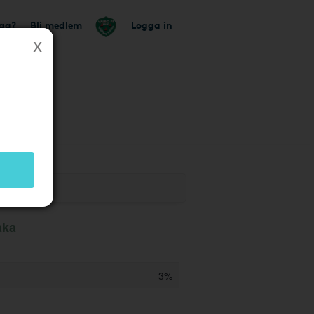
tag?
Bli medlem
Logga in
aka
3%