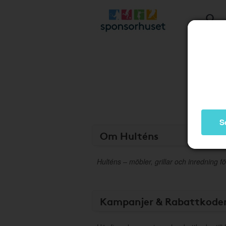
S
Om Hulténs
Hulténs – möbler, grillar och inredning fö
Kampanjer & Rabattkode