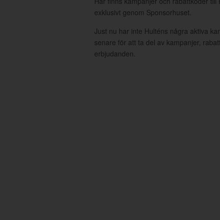
Här finns kampanjer och rabattkoder till
exklusivt genom Sponsorhuset.
Just nu har inte Hulténs några aktiva k
senare för att ta del av kampanjer, raba
erbjudanden.