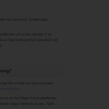
allet inte på moms, försäkringar,
ttkoder och andra rabatter (t ex
s av Sponsorhuset kan resultera i att
d.
ning?
ning från ett köp via Sponsorhuset,
nsorhuset.se
éns om du har frågor kring rabattkoder
. Dessa frågor hanteras av oss. Tack!