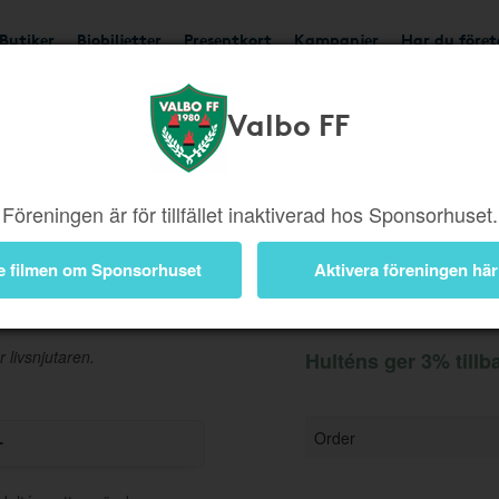
Butiker
Biobiljetter
Presentkort
Kampanjer
Har du före
Valbo FF
Ger 3%
Besök butik
Föreningen är för tillfället inaktiverad hos Sponsorhuset.
e filmen om Sponsorhuset
Aktivera föreningen här
Information
r livsnjutaren.
Hulténs ger 3% tillb
Order
r