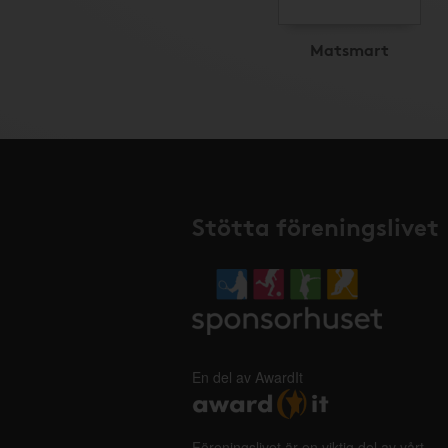
Matsmart
Stötta föreningslivet
En del av AwardIt
Föreningslivet är en viktig del av vårt