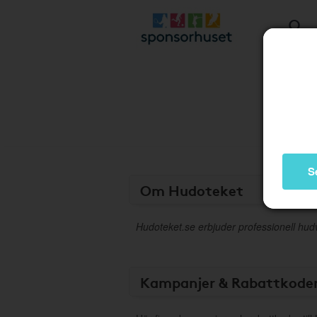
S
Om Hudoteket
Hudoteket.se erbjuder professionell hu
Kampanjer & Rabattkode