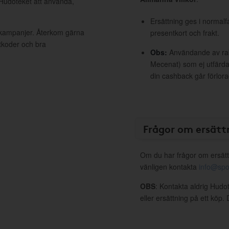
 Hudoteket att använda,
Ersättning ges i normalf
a kampanjer. Återkom gärna
presentkort och frakt.
ttkoder och bra
Obs:
Användande av raba
Mecenat) som ej utfärdat
din cashback går förlora
Frågor om ersätt
Om du har frågor om ersätt
vänligen kontakta
info@spo
OBS
: Kontakta aldrig Hudo
eller ersättning på ett köp