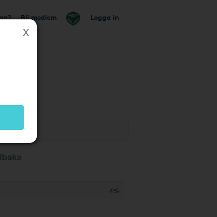
tag?
Bli medlem
Logga in
llbaka
4%