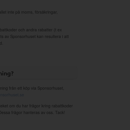
allet inte på moms, försäkringar,
ttkoder och andra rabatter (t ex
s av Sponsorhuset kan resultera i att
d.
ning?
ning från ett köp via Sponsorhuset,
nsorhuset.se
teket om du har frågor kring rabattkoder
. Dessa frågor hanteras av oss. Tack!