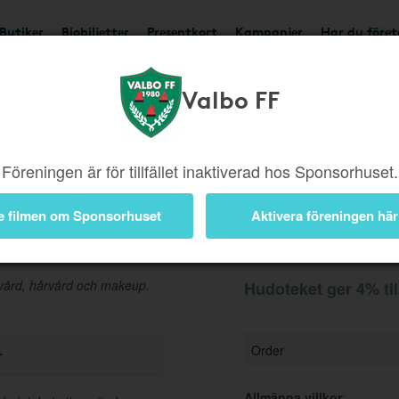
Butiker
Biobiljetter
Presentkort
Kampanjer
Har du före
Valbo FF
Ger 4%
Besök butik
Föreningen är för tillfället inaktiverad hos Sponsorhuset.
e filmen om Sponsorhuset
Aktivera föreningen här
Information
dvård, hårvård och makeup.
Hudoteket ger 4% ti
Order
r
Allmänna villkor
: