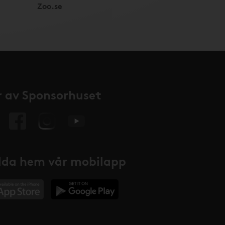
Zoo.se
 av Sponsorhuset
da hem vår mobilapp