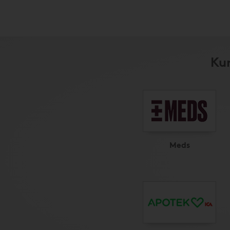
Kun
Meds