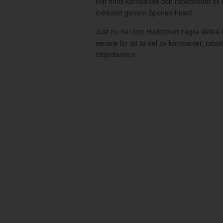
Här finns kampanjer och rabattkoder till
exklusivt genom Sponsorhuset.
Just nu har inte Hudoteket några aktiv
senare för att ta del av kampanjer, raba
erbjudanden.