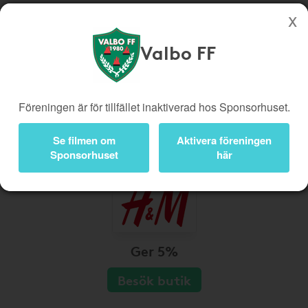
Valbo FF
Köp genom denna sida stöttar Valbo FF
Butiker
Biobiljetter
Föreningen är för tillfället inaktiverad hos Sponsorhuset.
Presentkort
Kampanjer
Bli medlem
Logga in
Se filmen om
Aktivera föreningen
Sponsorhuset
här
Ger 5%
Besök butik