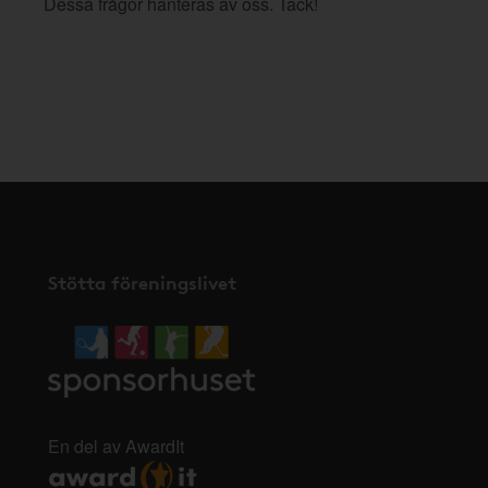
Dessa frågor hanteras av oss. Tack!
Stötta föreningslivet
En del av AwardIt