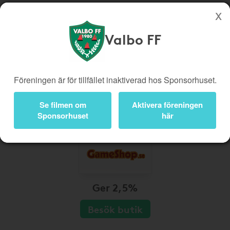
Valbo FF
Köp genom denna sida stöttar Valbo FF
Butiker
Biobiljetter
Föreningen är för tillfället inaktiverad hos Sponsorhuset.
Presentkort
Kampanjer
Bli medlem
Logga in
Se filmen om
Aktivera föreningen
Sponsorhuset
här
Ger 2,5%
Besök butik