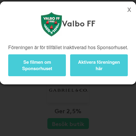
Valbo FF
Köp genom denna sida stöttar Valbo FF
Butiker
Biobiljetter
Föreningen är för tillfället inaktiverad hos Sponsorhuset.
Presentkort
Kampanjer
Bli medlem
Logga in
Se filmen om
Aktivera föreningen
Sponsorhuset
här
Ger 2,5%
Besök butik