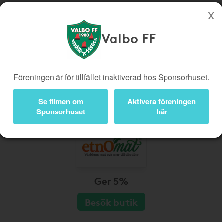
Valbo FF
Köp genom denna sida stöttar Valbo FF
Butiker
Biobiljetter
Föreningen är för tillfället inaktiverad hos Sponsorhuset.
Presentkort
Kampanjer
Bli medlem
Logga in
Se filmen om
Aktivera föreningen
Sponsorhuset
här
Ger 5%
Besök butik