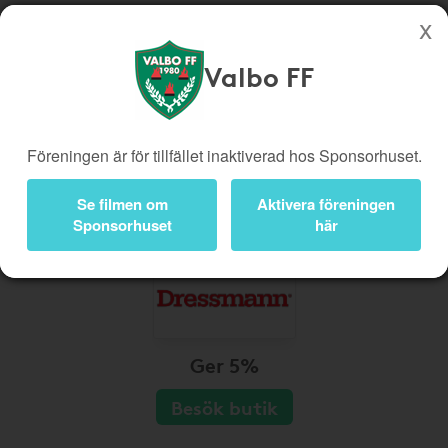
Valbo FF
Köp genom denna sida stöttar Valbo FF
Butiker
Biobiljetter
Föreningen är för tillfället inaktiverad hos Sponsorhuset.
Presentkort
Kampanjer
Bli medlem
Logga in
Se filmen om
Aktivera föreningen
Sponsorhuset
här
Ger 5%
Besök butik