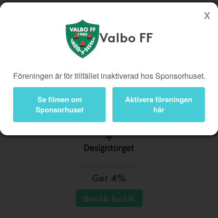
Valbo FF
Köp genom denna sida stöttar Valbo FF
Butiker
Biobiljetter
Föreningen är för tillfället inaktiverad hos Sponsorhuset.
Presentkort
Kampanjer
Bli medlem
Logga in
Se filmen om
Aktivera föreningen
Sponsorhuset
här
Ger 4%
Besök butik