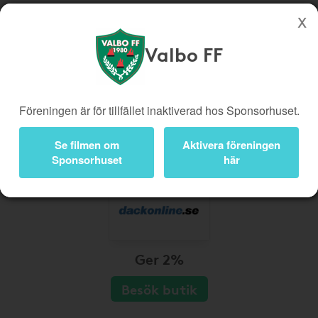
Valbo FF
Köp genom denna sida stöttar Valbo FF
Butiker
Biobiljetter
Föreningen är för tillfället inaktiverad hos Sponsorhuset.
Presentkort
Kampanjer
Bli medlem
Logga in
Se filmen om
Aktivera föreningen
Sponsorhuset
här
Ger 2%
Besök butik