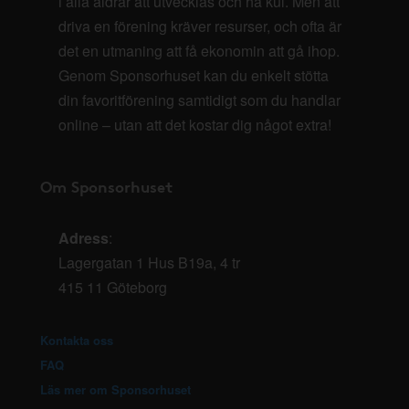
i alla åldrar att utvecklas och ha kul. Men att
driva en förening kräver resurser, och ofta är
det en utmaning att få ekonomin att gå ihop.
Genom Sponsorhuset kan du enkelt stötta
din favoritförening samtidigt som du handlar
online – utan att det kostar dig något extra!
Om Sponsorhuset
Adress
:
Lagergatan 1 Hus B19a, 4 tr
415 11 Göteborg
Kontakta oss
FAQ
Läs mer om Sponsorhuset