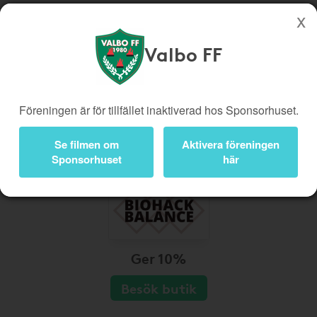
Valbo FF
Köp genom denna sida stöttar Valbo FF
Butiker
Biobiljetter
Föreningen är för tillfället inaktiverad hos Sponsorhuset.
Presentkort
Kampanjer
Bli medlem
Logga in
Se filmen om
Aktivera föreningen
Sponsorhuset
här
Ger 10%
Besök butik