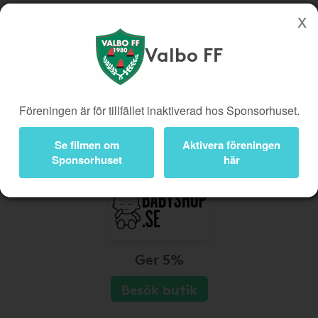
Valbo FF
Köp genom denna sida stöttar Valbo FF
Butiker
Biobiljetter
Föreningen är för tillfället inaktiverad hos Sponsorhuset.
Presentkort
Kampanjer
Bli medlem
Logga in
Se filmen om
Aktivera föreningen
Sponsorhuset
här
Ger 5%
Besök butik