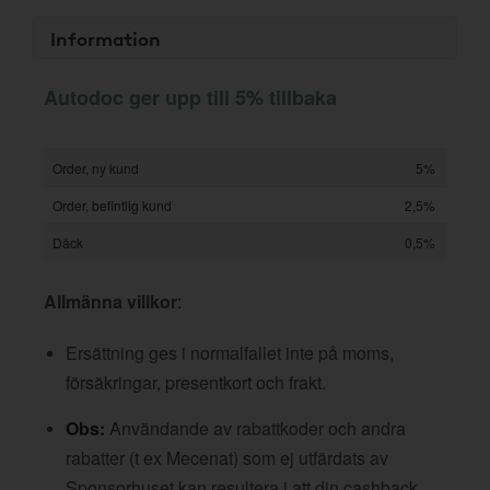
Information
Autodoc ger upp till 5% tillbaka
Order, ny kund
5%
Order, befintlig kund
2,5%
Däck
0,5%
Allmänna villkor
:
Ersättning ges i normalfallet inte på moms,
försäkringar, presentkort och frakt.
Obs:
Användande av rabattkoder och andra
rabatter (t ex Mecenat) som ej utfärdats av
Sponsorhuset kan resultera i att din cashback