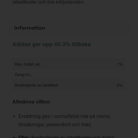
rabattkoder och bra erbjudanden.
Information
Adidas ger upp till 3% tillbaka
Rea, Outlet, etc
1%
Övrigt 3%
Användande av rabattkod
0%
Allmänna villkor
:
Ersättning ges i normalfallet inte på moms,
försäkringar, presentkort och frakt.
Obs:
Användande av rabattkoder och andra