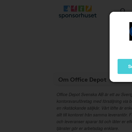
S
Om Office Depot
Office Depot Svenska AB är ett av Sver
kontorsvaruföretag med försäljning via 
en rikstäckande säljkår. Vårt löfte är enk
allt till kontoret från samma leverantör. 
och leveranser sparar tid och låter er eff
tjänster gör er arbetsdag enklare.