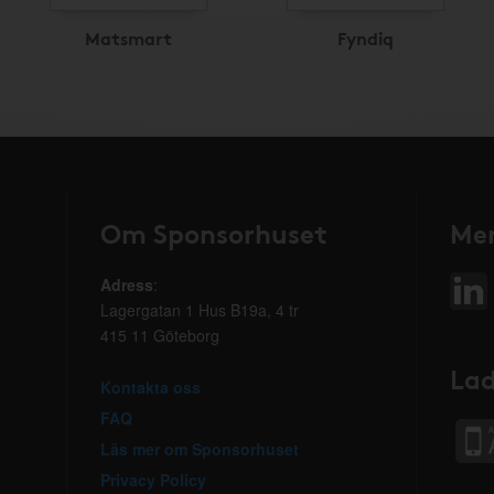
Matsmart
Fyndiq
Om Sponsorhuset
Mer
Adress
:
Lagergatan 1 Hus B19a, 4 tr
415 11 Göteborg
Lad
Kontakta oss
FAQ
Läs mer om Sponsorhuset
Privacy Policy