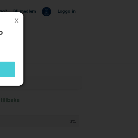
tag?
Bli medlem
Logga in
b
tillbaka
3%