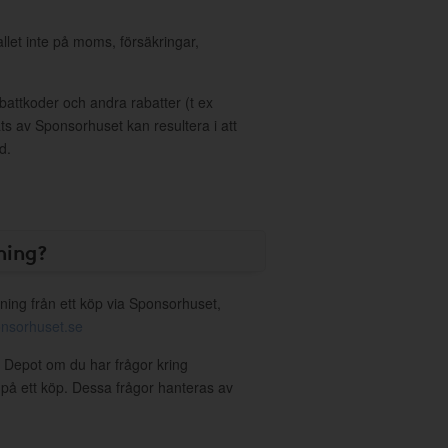
allet inte på moms, försäkringar,
ttkoder och andra rabatter (t ex
s av Sponsorhuset kan resultera i att
d.
ning?
ning från ett köp via Sponsorhuset,
nsorhuset.se
ce Depot om du har frågor kring
g på ett köp. Dessa frågor hanteras av