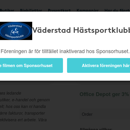
Butiker
Biobiljetter
Presentkort
Kampanjer
Har du före
Väderstad Hästsportklub
Ger 3%
Besök butik
Föreningen är för tillfället inaktiverad hos Sponsorhuset.
e filmen om Sponsorhuset
Aktivera föreningen här
Information
iges ledande
Office Depot ger 3% 
butiker, e-handel och genom
elt; hos oss kan ni handla
Färre fakturor, transporter
Order
ektivisera ert arbete. Våra
Allmänna villkor
: