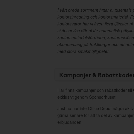
I vårt breda sortiment hittar ni tusental
kontorsinredning och kontorsmaterial. F
kontorsvaror har vi även flera tjänster ni
skåpservice där ni får automatisk påfyllni
kontorsmaterialsförråden, konferenslösni
abonnemang på fruktkorgar och ett anta
med stora smakmöjligheter.
Kampanjer & Rabattkode
Här finns kampanjer och rabattkoder till
exklusivt genom Sponsorhuset.
Just nu har inte Office Depot några akt
gärna senare för att ta del av kampanjer
erbjudanden.