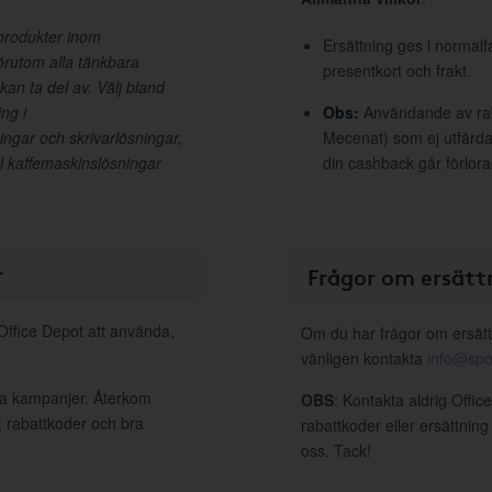
s produkter inom
Ersättning ges i normalf
örutom alla tänkbara
presentkort och frakt.
 kan ta del av. Välj bland
ng i
Obs:
Användande av raba
ngar och skrivarlösningar,
Mecenat) som ej utfärdat
l kaffemaskinslösningar
din cashback går förlora
r
Frågor om ersätt
 Office Depot att använda,
Om du har frågor om ersätt
vänligen kontakta
info@spo
iva kampanjer. Återkom
OBS
: Kontakta aldrig Offi
, rabattkoder och bra
rabattkoder eller ersättnin
oss. Tack!