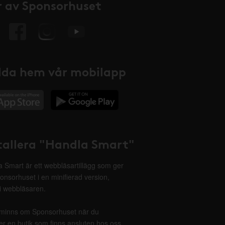
 av Sponsorhuset
da hem vår mobilapp
tallera "Handla Smart"
 Smart är ett webbläsartillägg som ger
onsorhuset i en minifierad version,
 i webbläsaren.
minns om Sponsorhuset när du
r en butik som finns ansluten hos oss.