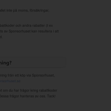
allet inte på moms, försäkringar,
ttkoder och andra rabatter (t ex
s av Sponsorhuset kan resultera i att
d.
ning?
ning från ett köp via Sponsorhuset,
nsorhuset.se
et om du har frågor kring rabattkoder
. Dessa frågor hanteras av oss. Tack!