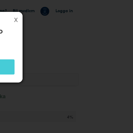
tag?
Bli medlem
Logga in
b
aka
4%