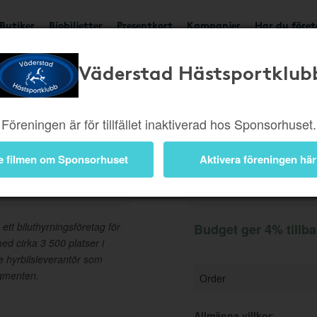
Butiker
Biobiljetter
Presentkort
Kampanjer
Har du före
Väderstad Hästsportklub
Ger 4%
Besök butik
Föreningen är för tillfället inaktiverad hos Sponsorhuset.
e filmen om Sponsorhuset
Aktivera föreningen här
Information
t biluthyrningsföretag för
Budget ger 4% tillb
d cirka 3 500 platser i
e hyrbilsleverantör som
gmenten.
Order
Allmänna villkor
: