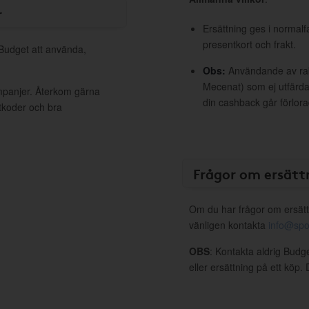
r
Ersättning ges i normalf
presentkort och frakt.
 Budget att använda,
Obs:
Användande av raba
Mecenat) som ej utfärdat
ampanjer. Återkom gärna
din cashback går förlora
ttkoder och bra
Frågor om ersätt
Om du har frågor om ersätt
vänligen kontakta
info@spo
OBS
: Kontakta aldrig Budg
eller ersättning på ett köp