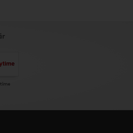
är
time