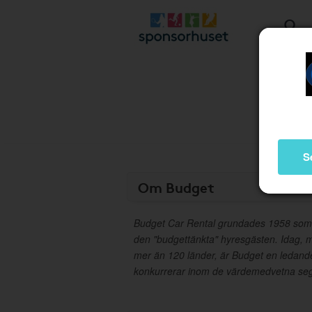
S
Om Budget
Budget Car Rental grundades 1958 som et
den "budgettänkta" hyresgästen. Idag, me
mer än 120 länder, är Budget en ledand
konkurrerar inom de värdemedvetna se