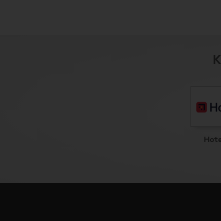
K
Hot