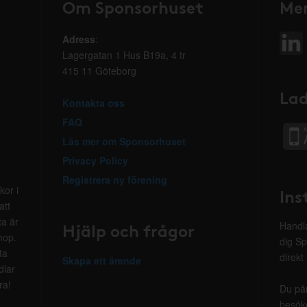
Om Sponsorhuset
Mer
Adress
:
Lagergatan 1 Hus B19a, 4 tr
415 11 Göteborg
Lad
Kontakta oss
FAQ
Läs mer om Sponsorhuset
Privacy Policy
Registrera ny förening
kor i
Ins
att
ta är
Hjälp och frågor
Handla
hop.
dig Sp
ta
direkt
Skapa ett ärende
dlar
ra!
Du på
besöke