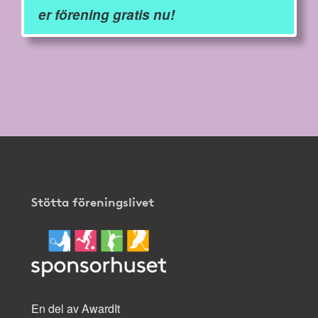
er förening gratis nu!
Stötta föreningslivet
En del av AwardIt