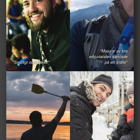
"Massor av bra
erbjudanden samlade
"Smidigt och enkelt"
på ett ställe"