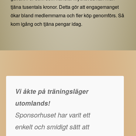
tjäna tusentals kronor. Detta gör att engagemanget
ökar bland medlemmarna och fler köp genomförs. Så
kom igång och tjäna pengar idag.
Vi åkte på träningsläger
utomlands!
Sponsorhuset har varit ett
enkelt och smidigt sätt att