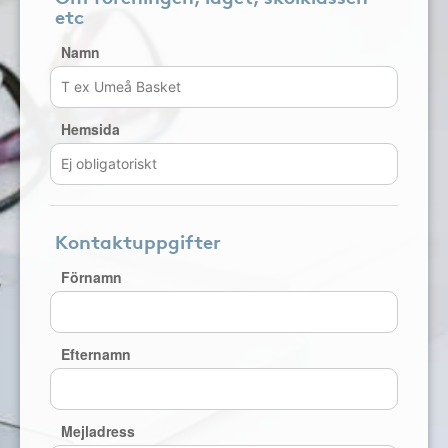
etc
Namn
Hemsida
Kontaktuppgifter
Förnamn
Efternamn
Mejladress