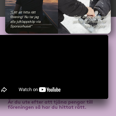
"Lätt att hitta rätt
förening! Nu tar jag
"Gott att tjäna pengar
alla julklappsköp via
på köp man redan har
Sponsorhuset"
tänkt att göra"
Är du ute efter att
tjäna pengar till
föreningen
så har du hittat rätt.