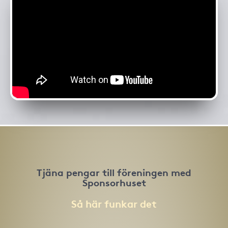
Tjäna pengar till föreningen med
Sponsorhuset
Så här funkar det