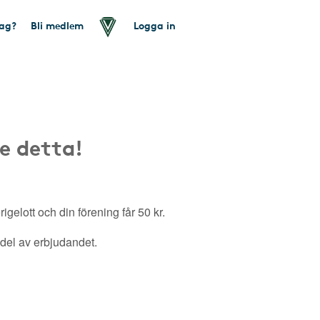
tag?
Bli medlem
Logga in
e detta!
gelott och din förening får 50 kr.
a del av erbjudandet.