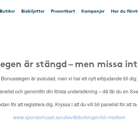
Butiker
Biobiljetter
Presentkort
Kampanjer
Har du före
egen är stängd – men missa int
Bonusstegen är avslutad, men vi har ett nytt erbjudande till dig:
nelist och genomför din första undersökning – då får du en Sveri
an för att registrera dig. Kryssa i att du vill bli panelist för att t
www.sponsorhuset.se/ullevifkikvikingen/bli-medlem