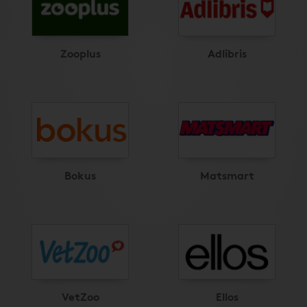
Zooplus
Adlibris
Bokus
Matsmart
VetZoo
Ellos