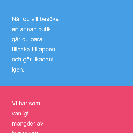
När du vill besöka
en annan butik
går du bara
tillbaka till appen
och gör likadant
igen.
Vi har som
vanligt
mängder av