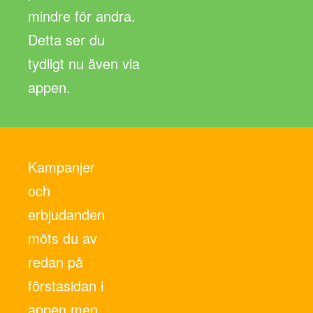
mindre för andra.
Detta ser du
tydligt nu även via
appen.
Kampanjer
och
erbjudanden
möts du av
redan på
förstasidan i
appen men