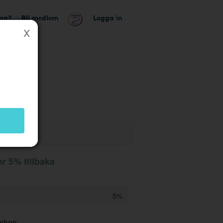
tag?
Bli medlem
Logga in
r 5% tillbaka
5%
sshop
: