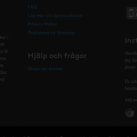
FAQ
Läs mer om Sponsorhuset
Privacy Policy
Registrera ny förening
kor i
Ins
att
ta är
Hjälp och frågor
Handla
hop.
dig Sp
ta
direkt
Skapa ett ärende
dlar
ra!
Du på
besöke
Välj w