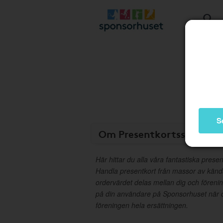
S
Om Presentkortsshop
Här hittar du alla våra fantastiska presen
Handla presentkort från massor av kän
ordervärdet delas mellan dig och föreni
på din användare på Sponsorhuset när d
föreningen hela ersättningen.