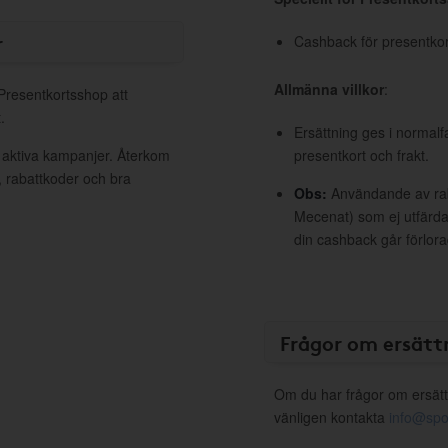
r
Cashback för presentkort 
Allmänna villkor
:
 Presentkortsshop att
.
Ersättning ges i normalf
 aktiva kampanjer. Återkom
presentkort och frakt.
, rabattkoder och bra
Obs:
Användande av raba
Mecenat) som ej utfärdat
din cashback går förlora
Frågor om ersätt
Om du har frågor om ersätt
vänligen kontakta
info@spo