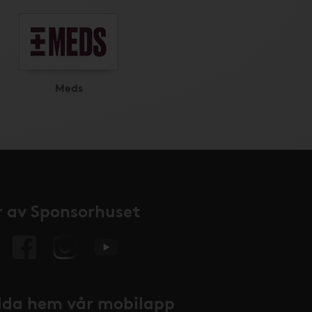
Meds
 av Sponsorhuset
da hem vår mobilapp