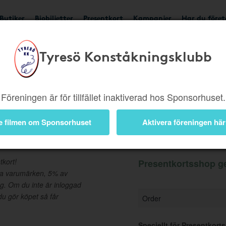
Butiker
Biobiljetter
Presentkort
Kampanjer
Har du före
Tyresö Konståkningsklubb
Ger 5%
Besök butik
Föreningen är för tillfället inaktiverad hos Sponsorhuset.
e filmen om Sponsorhuset
Aktivera föreningen här
Information
tkort!
Presentkortsshop ge
da varumärken, 5% av
ng. Om du inte är inloggad
u gör köpet så får
Order
Speciellt för Presentkort