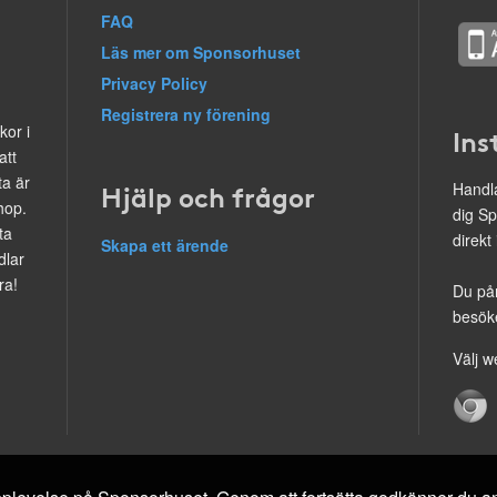
FAQ
Läs mer om Sponsorhuset
Privacy Policy
Registrera ny förening
kor i
Ins
att
ta är
Hjälp och frågor
Handla
hop.
dig Sp
ta
direkt
Skapa ett ärende
dlar
ra!
Du på
besöke
Välj w