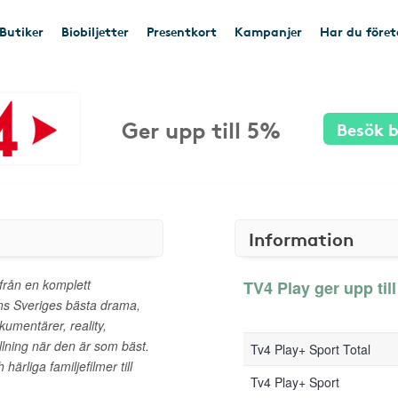
Butiker
Biobiljetter
Presentkort
Kampanjer
Har du före
Ger upp till 5%
Besök b
Information
 från en komplett
TV4 Play ger upp till
inns Sveriges bästa drama,
okumentärer, reality,
lning när den är som bäst.
Tv4 Play+ Sport Total
härliga familjefilmer till
Tv4 Play+ Sport