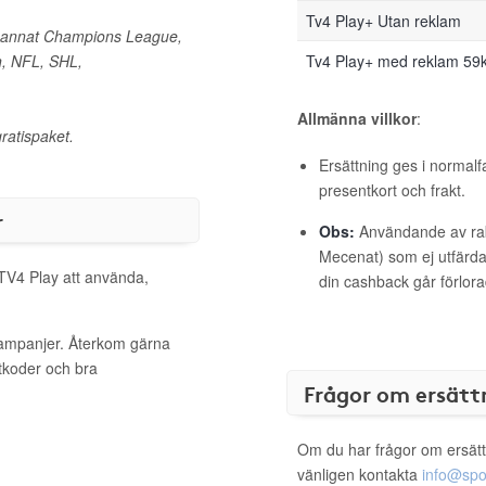
Tv4 Play+ Utan reklam
d annat Champions League,
n, NFL, SHL,
Tv4 Play+ med reklam 59
Allmänna villkor
:
ratispaket.
Ersättning ges i normalf
presentkort och frakt.
r
Obs:
Användande av raba
Mecenat) som ej utfärdat
 TV4 Play att använda,
din cashback går förlora
kampanjer. Återkom gärna
ttkoder och bra
Frågor om ersätt
Om du har frågor om ersätt
vänligen kontakta
info@spo