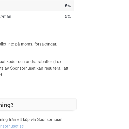
5%
kr/mån
5%
allet inte på moms, försäkringar,
ttkoder och andra rabatter (t ex
s av Sponsorhuset kan resultera i att
d.
ning?
ning från ett köp via Sponsorhuset,
nsorhuset.se