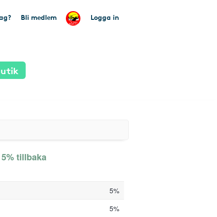
tag?
Bli medlem
Logga in
utik
 5% tillbaka
5%
5%