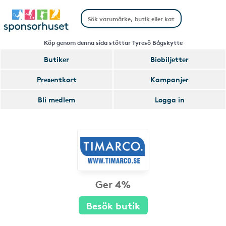
Köp genom denna sida stöttar Tyresö Bågskytte
Butiker
Biobiljetter
Presentkort
Kampanjer
Bli medlem
Logga in
Ger 4%
Besök butik