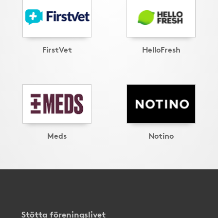
FirstVet
HelloFresh
Meds
Notino
Stötta föreningslivet