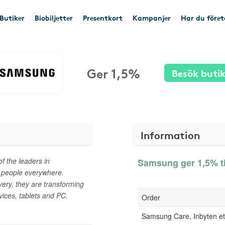
Butiker
Biobiljetter
Presentkort
Kampanjer
Har du före
Ger 1,5%
Besök buti
Information
f the leaders in
Samsung ger 1,5% ti
r people everywhere.
very, they are transforming
ices, tablets and PC.
Order
Samsung Care, Inbyten e