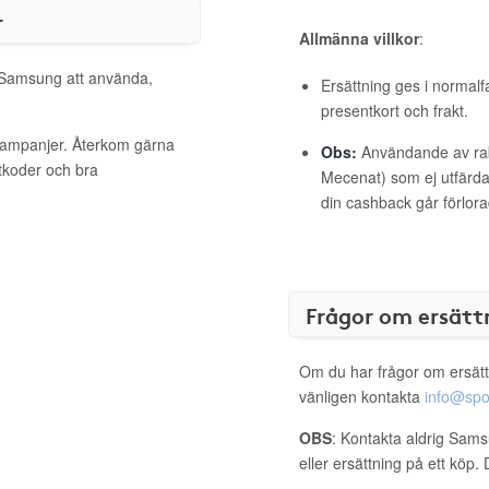
r
Allmänna villkor
:
l Samsung att använda,
Ersättning ges i normalf
presentkort och frakt.
kampanjer. Återkom gärna
Obs:
Användande av raba
ttkoder och bra
Mecenat) som ej utfärdat
din cashback går förlora
Frågor om ersätt
Om du har frågor om ersätt
vänligen kontakta
info@spo
OBS
: Kontakta aldrig Sams
eller ersättning på ett köp