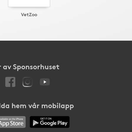
VetZoo
 av Sponsorhuset
da hem vår mobilapp