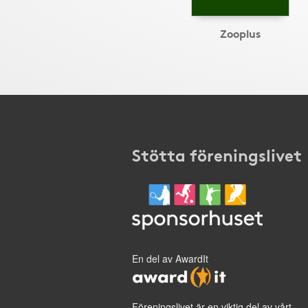
Zooplus
Stötta föreningslivet
En del av AwardIt
Föreningslivet är en viktig del av vårt