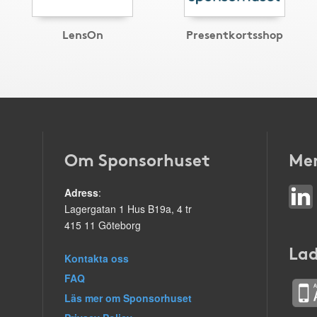
LensOn
Presentkortsshop
Om Sponsorhuset
Mer
Adress
:
Lagergatan 1 Hus B19a, 4 tr
415 11 Göteborg
Lad
Kontakta oss
FAQ
Läs mer om Sponsorhuset