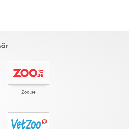
här
Zoo.se