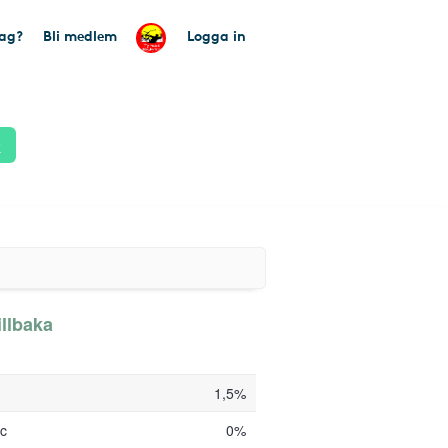
tag?
Bli medlem
Logga in
k
llbaka
1,5%
tc
0%