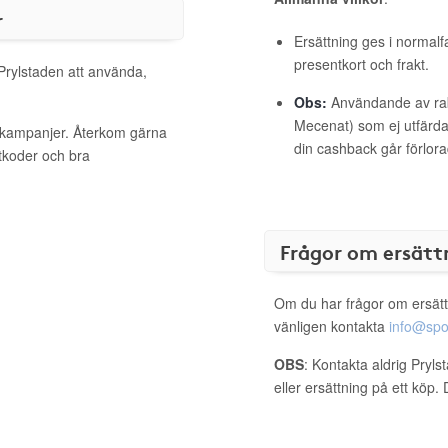
r
Ersättning ges i normalf
presentkort och frakt.
 Prylstaden att använda,
Obs:
Användande av raba
Mecenat) som ej utfärdat
a kampanjer. Återkom gärna
din cashback går förlora
ttkoder och bra
Frågor om ersätt
Om du har frågor om ersätt
vänligen kontakta
info@spo
OBS
: Kontakta aldrig Pryl
eller ersättning på ett köp