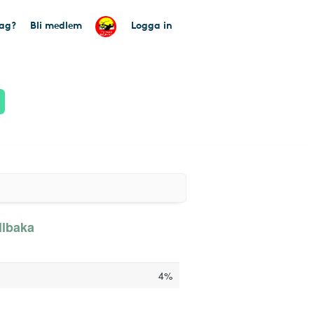
tag?
Bli medlem
Logga in
llbaka
4%