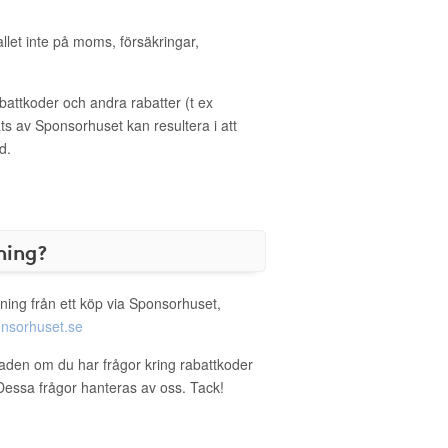
allet inte på moms, försäkringar,
ttkoder och andra rabatter (t ex
s av Sponsorhuset kan resultera i att
d.
ning?
ning från ett köp via Sponsorhuset,
nsorhuset.se
staden om du har frågor kring rabattkoder
. Dessa frågor hanteras av oss. Tack!