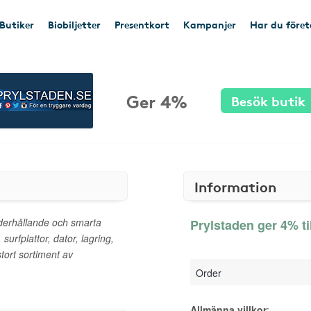
Butiker
Biobiljetter
Presentkort
Kampanjer
Har du före
Ger 4%
Besök butik
Information
derhållande och smarta
Prylstaden ger 4% ti
 surfplattor, dator, lagring,
stort sortiment av
Order
Allmänna villkor
: