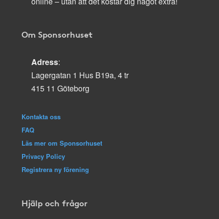
online – utan att det kostar dig något extra!
Om Sponsorhuset
Adress
:
Lagergatan 1 Hus B19a, 4 tr
415 11 Göteborg
Kontakta oss
FAQ
Läs mer om Sponsorhuset
Privacy Policy
Registrera ny förening
Hjälp och frågor