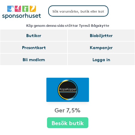
Köp genom denna sida stöttar Tyresö Bågskytte
Butiker
Biobiljetter
Presentkort
Kampanjer
Bli medlem
Logga in
Ger 7,5%
Besök butik