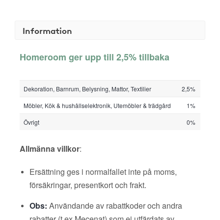
Information
Homeroom ger upp till 2,5% tillbaka
Dekoration, Barnrum, Belysning, Mattor, Textilier
2,5%
Möbler, Kök & hushållselektronik, Utemöbler & trädgård
1%
Övrigt
0%
Allmänna villkor
:
Ersättning ges i normalfallet inte på moms,
försäkringar, presentkort och frakt.
Obs:
Användande av rabattkoder och andra
rabatter (t ex Mecenat) som ej utfärdats av