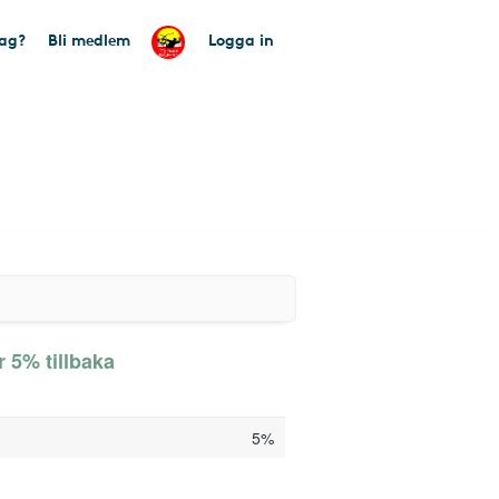
tag?
Bli medlem
Logga in
 5% tillbaka
5%