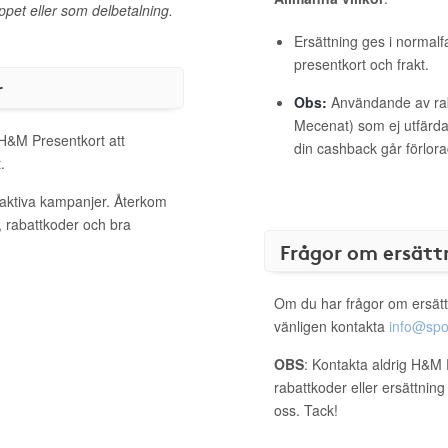
ppet eller som delbetalning.
Ersättning ges i normalf
presentkort och frakt.
r
Obs:
Användande av raba
Mecenat) som ej utfärdat
 H&M Presentkort att
din cashback går förlora
.
 aktiva kampanjer. Återkom
, rabattkoder och bra
Frågor om ersätt
Om du har frågor om ersätt
vänligen kontakta
info@spo
OBS
: Kontakta aldrig H&M 
rabattkoder eller ersättnin
oss. Tack!