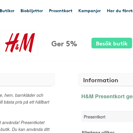
Butiker
Biobiljetter
Presentkort
Kampanjer
Har du före
Ger 5%
Besök butik
Information
e, hem, barnkläder och
H&M Presentkort ger
l bästa pris på ett hållbart
Presentkort
att använda! Presentkotet
M-butik. Du kan använda ditt
Allmänna villkor
: