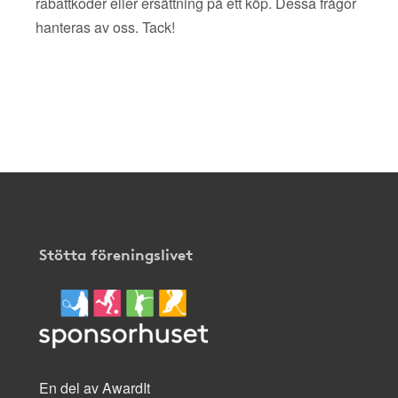
rabattkoder eller ersättning på ett köp. Dessa frågor
hanteras av oss. Tack!
Stötta föreningslivet
En del av AwardIt