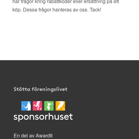
har frågor kring rabattkoder eller ersättning på ett
köp. Dessa frågor hanteras av oss. Tack!
Stötta föreningslivet
En del av AwardIt