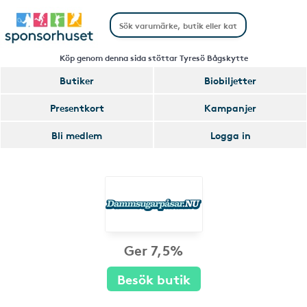
Köp genom denna sida stöttar Tyresö Bågskytte
Butiker
Biobiljetter
Presentkort
Kampanjer
Bli medlem
Logga in
Ger 7,5%
Besök butik