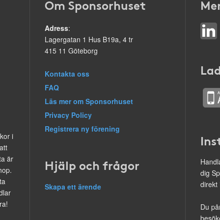
Om Sponsorhuset
Mer
Adress
:
Lagergatan 1 Hus B19a, 4 tr
415 11 Göteborg
Lad
Kontakta oss
FAQ
Läs mer om Sponsorhuset
Privacy Policy
Registrera ny förening
kor i
Ins
att
ta är
Hjälp och frågor
Handla
hop.
dig Sp
ta
direkt
Skapa ett ärende
dlar
ra!
Du på
besöke