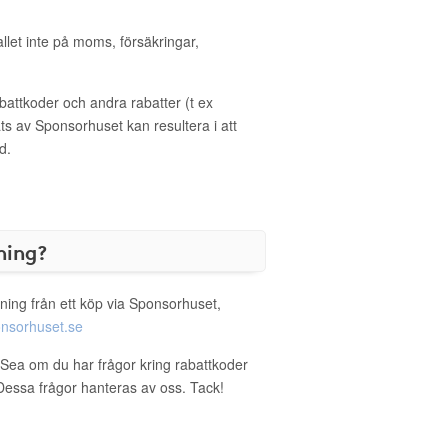
allet inte på moms, försäkringar,
ttkoder och andra rabatter (t ex
s av Sponsorhuset kan resultera i att
d.
ning?
ning från ett köp via Sponsorhuset,
nsorhuset.se
nSea om du har frågor kring rabattkoder
. Dessa frågor hanteras av oss. Tack!