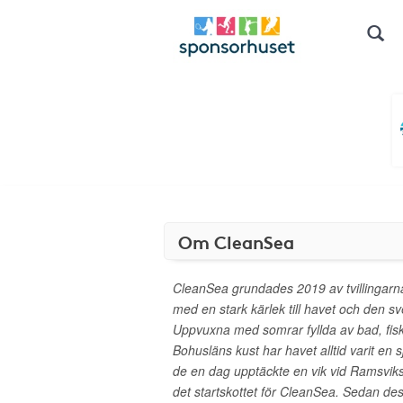
Om CleanSea
CleanSea grundades 2019 av tvillingarn
med en stark kärlek till havet och den s
Uppvuxna med somrar fyllda av bad, fis
Bohusläns kust har havet alltid varit en sj
de en dag upptäckte en vik vid Ramsviksl
det startskottet för CleanSea. Sedan des