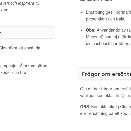
en och inspirera till
 hav.
Ersättning ges i normalf
presentkort och frakt.
Obs:
Användande av raba
r
Mecenat) som ej utfärdat
din cashback går förlora
l CleanSea att använda,
 kampanjer. Återkom gärna
ttkoder och bra
Frågor om ersätt
Om du har frågor om ersätt
vänligen kontakta
info@spo
OBS
: Kontakta aldrig Clea
eller ersättning på ett köp