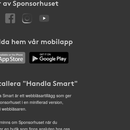
 av Sponsorhuset
da hem vår mobilapp
tallera "Handla Smart"
 Smart är ett webbläsartillägg som ger
onsorhuset i en minifierad version,
 i webbläsaren.
minns om Sponsorhuset när du
r en butik som finns ansluten hos oss.