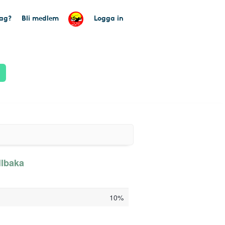
tag?
Bli medlem
Logga in
llbaka
10%