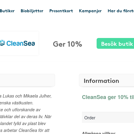
Butiker
Biobiljetter
Presentkort
Kampanjer
Har du före
Ger 10%
Besök butik
Information
a Lukas och Mikaela Julher,
CleanSea ger 10% ti
venska västkusten.
ke och utforskande av
älvklar del av deras liv. När
Order
andet fylld av plast blev
s arbetar CleanSea för att
Allmänna villkor
: