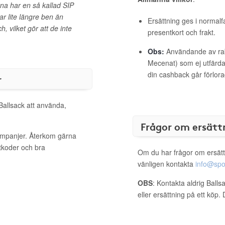
rna har en så kallad SIP
har lite längre ben än
Ersättning ges i normalf
h, vilket gör att de inte
presentkort och frakt.
Obs:
Användande av raba
Mecenat) som ej utfärdat
din cashback går förlora
r
 Ballsack att använda,
Frågor om ersätt
kampanjer. Återkom gärna
ttkoder och bra
Om du har frågor om ersätt
vänligen kontakta
info@spo
OBS
: Kontakta aldrig Ball
eller ersättning på ett köp