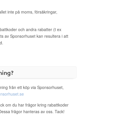
allet inte på moms, försäkringar,
ttkoder och andra rabatter (t ex
s av Sponsorhuset kan resultera i att
d.
ning?
ning från ett köp via Sponsorhuset,
nsorhuset.se
sack om du har frågor kring rabattkoder
. Dessa frågor hanteras av oss. Tack!