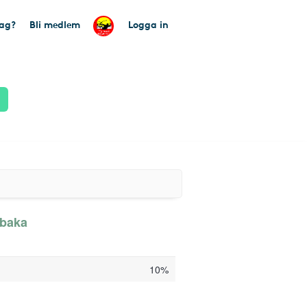
tag?
Bli medlem
Logga in
lbaka
10%