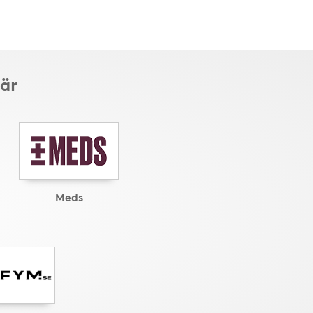
här
Meds