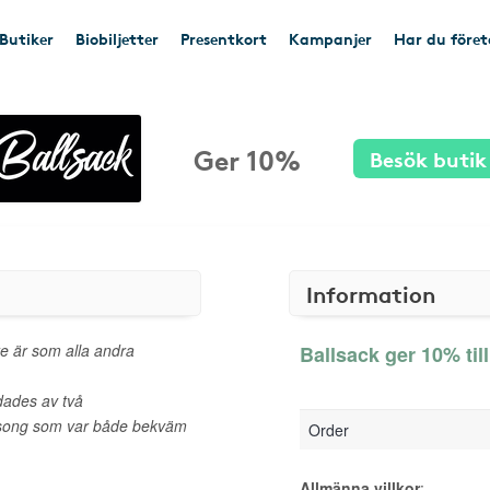
Butiker
Biobiljetter
Presentkort
Kampanjer
Har du före
Ger 10%
Besök butik
Information
te är som alla andra
Ballsack ger 10% til
dades av två
lsong som var både bekväm
Order
Allmänna villkor
: