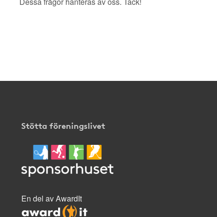
Dessa frågor hanteras av oss. Tack!
Stötta föreningslivet
En del av AwardIt