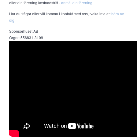
eller din förening kostnadsfritt -
anmäl din förening
Har du frågor eller vill komma i kontakt med oss, tveka inte att
höra av
dig
!
Sponsorhuset AB
Orgnr: 556831-3109