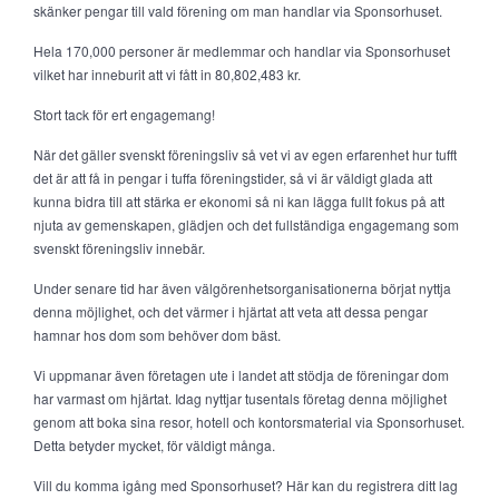
skänker pengar till vald förening om man handlar via Sponsorhuset.
Hela 170,000 personer är medlemmar och handlar via Sponsorhuset
vilket har inneburit att vi fått in 80,802,483 kr.
Stort tack för ert engagemang!
När det gäller svenskt föreningsliv så vet vi av egen erfarenhet hur tufft
det är att få in pengar i tuffa föreningstider, så vi är väldigt glada att
kunna bidra till att stärka er ekonomi så ni kan lägga fullt fokus på att
njuta av gemenskapen, glädjen och det fullständiga engagemang som
svenskt föreningsliv innebär.
Under senare tid har även välgörenhetsorganisationerna börjat nyttja
denna möjlighet, och det värmer i hjärtat att veta att dessa pengar
hamnar hos dom som behöver dom bäst.
Vi uppmanar även företagen ute i landet att stödja de föreningar dom
har varmast om hjärtat. Idag nyttjar tusentals företag denna möjlighet
genom att boka sina resor, hotell och kontorsmaterial via Sponsorhuset.
Detta betyder mycket, för väldigt många.
Vill du komma igång med Sponsorhuset? Här kan du registrera ditt lag